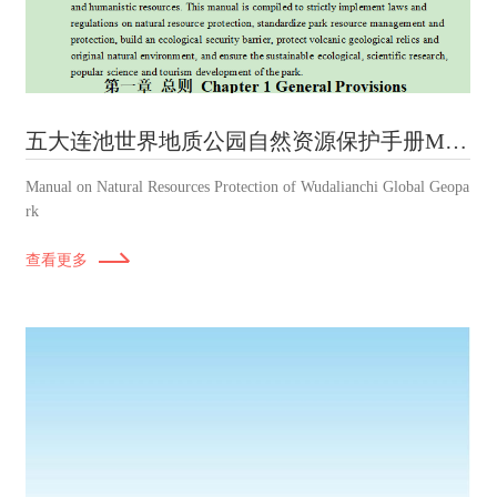
五大连池世界地质公园自然资源保护手册Manual on Natural Resources Protection of Wudalianchi Global Geopark
Manual on Natural Resources Protection of Wudalianchi Global Geopa
rk
查看更多