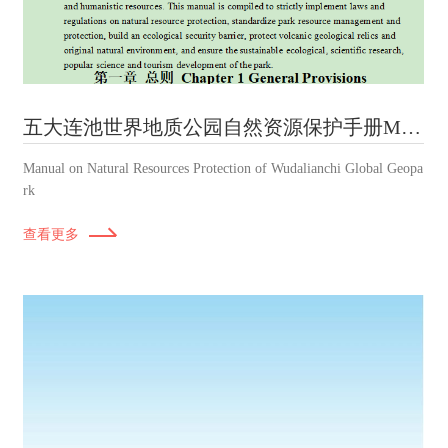
五大连池世界地质公园自然资源保护手册Manual on Natural Resources Protection of Wudalianchi Global Geopark
Manual on Natural Resources Protection of Wudalianchi Global Geopa
rk
查看更多