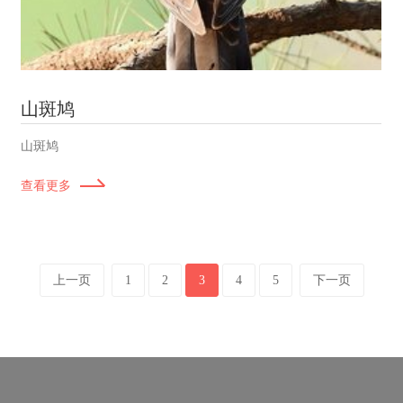
山斑鸠
山斑鸠
查看更多
上一页
1
2
3
4
5
下一页