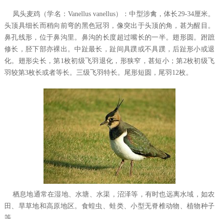
凤头麦鸡（学名：Vanellus vanellus）：中型涉禽，体长29-34厘米。
头顶具细长而稍向前弯的黑色冠羽，像突出于头顶的角，甚为醒目。
鼻孔线形，位于鼻沟里。鼻沟的长度超过嘴长的一半。翅形圆。跗蹠
修长，胫下部亦裸出。中趾最长，趾间具蹼或不具蹼，后趾形小或退
化。翅形尖长，第1枚初级飞羽退化，形狭窄，甚短小；第2枚初级飞
羽较第3枚长或者等长。三级飞羽特长。尾形短圆，尾羽12枚。
栖息地通常在湿地、水塘、水渠，沼泽等，有时也远离水域，如农
田、旱草地和高原地区。食蝗虫、蛙类、小型无脊椎动物、植物种子
等。