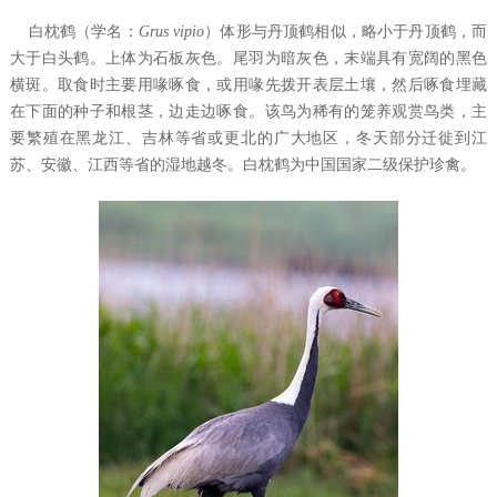
白枕鹤（学名：
Grus vipio
）体形与丹顶鹤相似，略小于丹顶鹤，而
大于白头鹤。上体为石板灰色。尾羽为暗灰色，末端具有宽阔的黑色
横斑。取食时主要用喙啄食，或用喙先拨开表层土壤，然后啄食埋藏
在下面的种子和根茎，边走边啄食。该鸟为稀有的笼养观赏鸟类，主
要繁殖在黑龙江、吉林等省或更北的广大地区，冬天部分迁徙到江
苏、安徽、江西等省的湿地越冬。白枕鹤为中国国家二级保护珍禽。