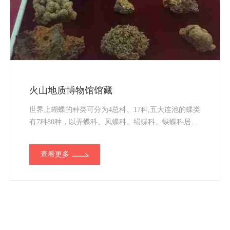
火山地质博物馆馆藏
世界上蝴蝶的种类可分为4总科、17科,五大连池的蝶类
有7科80种，以弄蝶科、凤蝶科、绢蝶科、蛱蝶科居
多，其中阿波罗蝶是世界及其珍贵的蝶类。...
查看更多
上一页
1
下一页