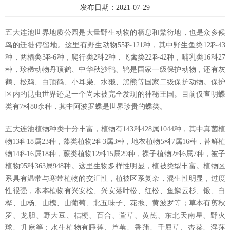
发布日期：2021-07-29
五大连池世界地质公园是大量野生动物的栖息和繁衍地，也是众多候
鸟的迁徙停留地。这里有野生动物
55科121种，其中野生鱼类12科43
种，两栖类3科6种，爬行类2科2种，飞禽类22科42种，哺乳类16科27
种，珍稀动物丹顶鹤、中华秋沙鸭、鸨是国家一级保护动物，还有灰
鹤、松鸡、白顶鹤、小耳枭、水獭、黑熊等国家二级保护动物。保护
区内的昆虫世界还是一个尚未被完全发现的神秘王国。目前仅查明蝶
类有7科80余种，其中阿波罗蝶是世界珍贵的蝶类。
五大连池植物种类十分丰富，植物有
143科428属1044种，其中真菌植
物13科18属23种，藻类植物2科3属3种，地衣植物5科7属16种，苔鲜植
物14科16属18种，蕨类植物12科15属29种，裸子植物2科6属7种，被子
植物95科363属948种。这里生物多样性明显，植被类型丰富。植物区
系具有温带与寒带植物的交汇性，植被区系复杂，混生性明显，过度
性很强，木本植物有兴安桧、兴安落叶松、红松、鱼鳞云杉、锻、白
桦、山杨、山槐、山葡萄、北五味子、花揪、黄波罗等；草本有剪秋
罗、龙胆、野大豆、桔梗、百合、萱草、黄芪、东北天南星、野火
球、升麻等；水生植物有睡莲、芦苇、香蒲、千屈草、杏菜、浮萍