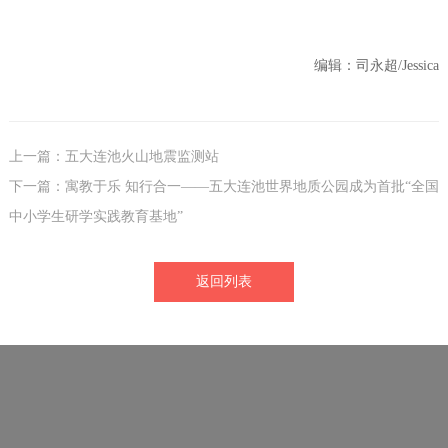
编辑：司永超/Jessica
上一篇：五大连池火山地震监测站
下一篇：寓教于乐 知行合一——五大连池世界地质公园成为首批“全国
中小学生研学实践教育基地”
返回列表
友情链接：
姊妹公园-德国埃菲尔山脉世界地质公园...
姊妹公园-神农架世界地质公园
姊妹公园-可可托海世界地质公园