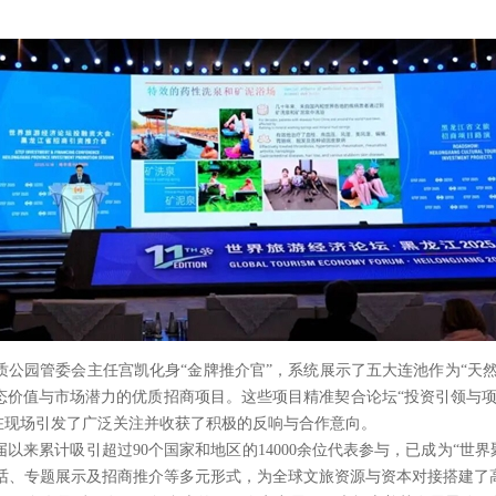
公园管委会主任宫凯化身“金牌推介官”，系统展示了五大连池作为“天然
态价值与市场潜力的优质招商项目。这些项目精准契合论坛“投资引领与项
在现场引发了广泛关注并收获了积极的反响与合作意向。
来累计吸引超过90个国家和地区的14000余位代表参与，已成为“世
对话、专题展示及招商推介等多元形式，为全球文旅资源与资本对接搭建了