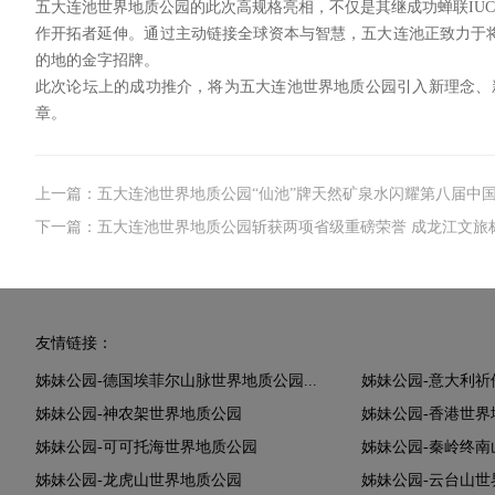
五大连池世界地质公园的此次高规格亮相，不仅是其继成功蝉联IU
作开拓者延伸。通过主动链接全球资本与智慧，五大连池正致力于
的地的金字招牌。
此次论坛上的成功推介，将为五大连池世界地质公园引入新理念、
章。
上一篇：五大连池世界地质公园“仙池”牌天然矿泉水闪耀第八届中
下一篇：五大连池世界地质公园斩获两项省级重磅荣誉 成龙江文旅
友情链接：
姊妹公园-德国埃菲尔山脉世界地质公园...
姊妹公园-意大利
姊妹公园-神农架世界地质公园
姊妹公园-香港世界
姊妹公园-可可托海世界地质公园
姊妹公园-秦岭终南
姊妹公园-龙虎山世界地质公园
姊妹公园-云台山世