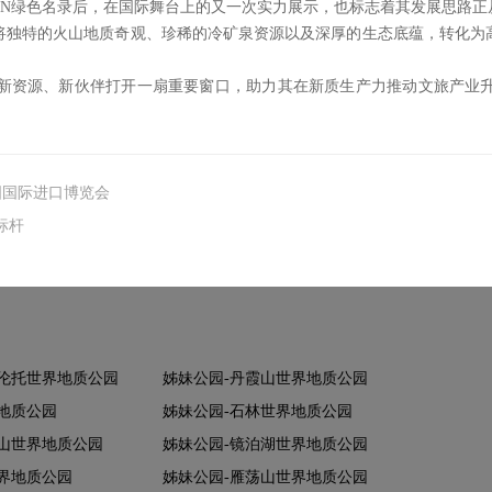
CN绿色名录后，在国际舞台上的又一次实力展示，也标志着其发展思路
将独特的火山地质奇观、珍稀的冷矿泉资源以及深厚的生态底蕴，转化为
新资源、新伙伴打开一扇重要窗口，助力其在新质生产力推动文旅产业
国国际进口博览会
标杆
祈伦托世界地质公园
姊妹公园-丹霞山世界地质公园
地质公园
姊妹公园-石林世界地质公园
山世界地质公园
姊妹公园-镜泊湖世界地质公园
界地质公园
姊妹公园-雁荡山世界地质公园