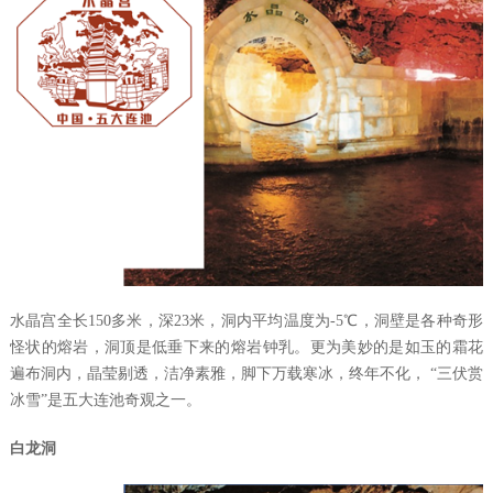
水晶宫全长
150
多米，深
23
米，洞内平均温度为
-5℃
，洞壁是各种奇形
怪状的熔岩，洞顶是低垂下来的熔岩钟乳。更为美妙的是如玉的霜花
遍布洞内，晶莹剔透，洁净素雅，脚下万载寒冰，终年不化，
“
三伏赏
冰雪
”
是五大连池奇观之一。
白龙洞