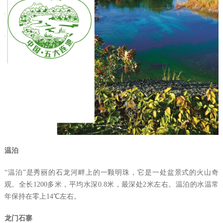
温泊
“
温泊
”
是秀丽的石龙河畔上的一颗明珠，它是一处盆景式的火山奇
观。全长
1200
多米，平均水深
0.8
米，最深处
2
米左右。温泊的水温常
年保持在零上
14℃
左右
。
龙门石寨