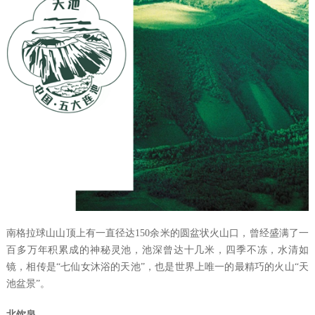
南格拉球山山顶上有一直径达
150
余米的圆盆状火山口，曾经盛满了一
百多万年积累成的神秘灵池，池深曾达十几米，四季不冻，水清如
镜，相传是
“
七仙女沐浴的天池
”
，也是世界上唯一的最精巧的火山
“
天
池盆景
”
。
北
饮
泉