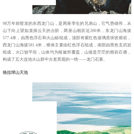
98
万年前喷发的东西龙门山，是两座孪生的兄弟山，它气势雄伟，从
山下向上望如直插云天的台阶，两座山相距近
200
米，东龙门山海拔
577.4
米，由黑色浮石和火山砾组成，顶部有紫红色玻璃质块状熔岩，
西龙门山海拔
581.4
米，锥体主要由红色浮石组成，南部由黑色玄武岩
组成，火口较平坦，山体均为植被所覆盖，山坡是茫茫的熔岩石塘，
构成了五大连池火山群中古老景观的一绝
——
龙门石寨。
格拉球山天池