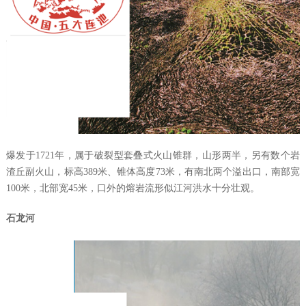
爆发于
1721
年，属于破裂型套叠式火山锥群，山形两半，另有数个岩
渣丘副火山，标高
389
米、锥体高度
73
米，有南北两个溢出口，南部宽
100
米，北部宽
45
米，口外的熔岩流形似江河洪水十分壮观。
石龙河