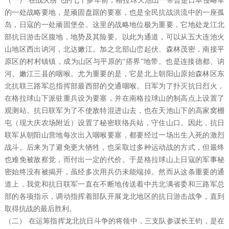
（一） 在战火纷飞的七十多年前，格拉球天池山一带曾是日本侵略军
的一处战略要地，是顽固盘踞的要塞，也是全民抗战洪流中的一座孤
岛，日寇的一处顽固堡垒。这里的战略地位极为重要，它地处龙江北
部抗日游击区腹地，地势及其险要。以此为通道，可以从五大连池火
山地区西出讷河，北达嫩江。加之北部山峦起伏、森林茂密，南接平
原区的村村镇镇，成为山区与平原的“搭界”地带。也是连接德都、讷
河、嫩江三县的咽喉。尤为重要的是，它是北上朝阳山原始森林区东
北抗联三路军总指挥部最西部的交通咽喉。日军为了扑灭抗日烈火，
在格拉球山下派驻重兵设为要塞，并在南格拉球山的制高点上设置了
观测站。抗日联军为了不使敌特混进山去，也在天池山下的高家窝棚
屯（现大庆农场附近）设置了秘密联络兵站，守住山口。因此，抗日
联军从朝阳山营地每次出入咽喉要塞，都要经过一场出生入死的激烈
战斗。后来为了避免更大牺牲，也采取过多种运动战的方式，但最终
也难免被敌察觉，而付出一定的代价。于是格拉球山上日寇的军事秘
密始终没有被揭开，虽经多次用兵仍未能端掉。然而从这条重要的通
道上，我党和抗日联军一直在不断地传送着中共北满省委和三路军总
部的各项指示，调动指挥着部队开展龙北地区的抗日游击战争，直到
取得抗战的最后胜利。
（二） 在运筹指挥龙北抗日斗争的将领中，三支队参谋长王钧，是在