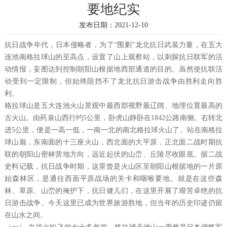
要地纪实
发布日期：2021-12-10
抗日战争年代，日本侵略者，为了“围剿”龙北抗日武装力量，在五大
连池南格拉球山的至高点，设置了山上观察站，以刺探抗日联军的活
动情报，妄图达到控制朝阳山根据地西部通道的目的。虽然使抗联活
动受到一定限制，但始终阻挡不了龙北抗日游击战争由胜利走向胜
利。
格拉球山是五大连池火山景观中最西部视野最辽阔、地理位置最高的
古火山。由药泉山西行约5公里，卧虎山静卧在1842公路南侧。右转北
进5公里，便是一高一低，一南一北的南北格拉球火山了。站在南格拉
球山巅，东南面的十三座火山，西北面的大平原，正北面二战时期抗
联的朝阳山密林营地方向，远近起伏的山峦、丘陵尽收眼底。据二战
史料记载，抗日战争时期，这里曾是火山区至朝阳山根据地的一片原
始森林区，是通往西面平原战场的关卡和咽喉要地。就是在这些森
林、草原、山峦的掩护下，抗日健儿们，在这里开展了艰苦卓绝的抗
日游击战争。今天这里已成为世界旅游胜地，但当年的历史印迹仍留
在山水之间。