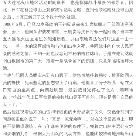
五大连池火山地区活动时间最长，也是指挥战斗最多的领导者。因
此，日军在格拉球山上观察我军活动之谜，直到他亲临南格拉球山巅
之后，才真正解开了这个数十年的疑团。
1986年6月，已经72岁高龄的王钧应邀前来出席抗联老干部回访座谈
会。会上，他同亲密战友陈雷、王明贵等抗日将领一起回顾了当年在
五大连池火山区走过的艰难历程。并由衷地表达他们对这里一山一
水、一草一木的深厚感情和与他们出生入死、共同战斗的广大人民群
众的感激之情。王钧一刻也没忘记神秘的格拉球山。于是在他到达朝
阳山根据地的第二天，拖着一条战争留下的伤腿，决意亲临格拉球天
池。
当他与陪同人员驱车来到火山脚下，便急切地拄着拐杖，推开陪同人
员的搀扶，凭着坚定的意志登上了山巅。他挺直了身子板儿，站在火
口南垣的至高点，向四处眺望，最后把目光停在了北方，喃喃地
说：“抗战年代上日军盘踞的格拉球山是不可能的，现在是我们自己的
天下了。”
然后他注视着远方的山峦和绿毯似的田野思索了良久，突然像找到了
问题答案似的说了一句：“真是一览无余啊！。站在这个最高点上，即
使不借助望远镜，在当年森林茂密的条件下，凭着对山林中远处火焰
和炊烟的判断，根据大批山鸟的飞动方向，也能比较准确地推断出山