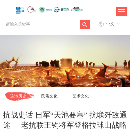
中文
连池历史
民俗文化
艺术文化
抗战史话 日军“天池要塞” 抗联歼敌通
途----老抗联王钧将军登格拉球山战略