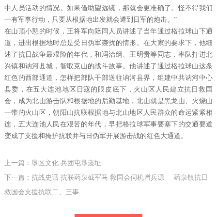
中人员活动的情况。如果借助望远镜，那就会更准确了。怪不得我们
一有军事行动，只要从根据地出发就会遭到日军的炮击。”
在山顶小憩的时候，王将军向陪同人员讲述了当年通过格拉球山下通
道，进出根据地时总是受日伪军袭扰的情形。在大家的要求下，他细
述了抗日战争最艰险的年代，和冯治纲、王明贵等同志，率队打进北
兴镇和讷河县城，智取克山的战斗故事。他讲述了通过格拉球山这条
红色的西部通道，怎样把部队干部送往讷河县界，组建中共讷河中心
县委，在五大连池地区日寇的眼皮底下，火山区人民建立抗日救国
会，成为北山游击队和根据地的后勤基地，北山就是黑龙山、火烧山
一带的火山区，朝阳山抗联根据地与北山地区人民群众的命运紧紧相
连，五大连池人民在艰苦的年代，早把格拉球军事要塞下的交通要道
变成了支援和掩护抗联并与日伪军开展游击战的红色大通道。
上一篇：垦区文化 兵团屯垦遗址
下一篇：抗战史话 抗联药泉截军马 救国会伺机增兵源----药泉镇抗日
救国会支援抗联二、三事