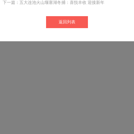
下一篇：五大连池火山堰塞湖冬捕：喜悦丰收 迎接新年
返回列表
友情链接：
姊妹公园-德国埃菲尔山脉世界地质公园...
姊妹公园-神农架世界地质公园
姊妹公园-可可托海世界地质公园
姊妹公园-龙虎山世界地质公园
姊妹公园-雷琼世界地质公园
姊妹公园-意大利祈伦托世界地质公园
姊妹公园-香港世界地质公园
姊妹公园-秦岭终南山世界地质公园
姊妹公园-云台山世界地质公园
姊妹公园-织金洞世界地质公园
姊妹公园-丹霞山世界地质公园
姊妹公园-石林世界地质公园
姊妹公园-镜泊湖世界地质公园
姊妹公园-雁荡山世界地质公园
姊妹公园-嵩山世界地质公园