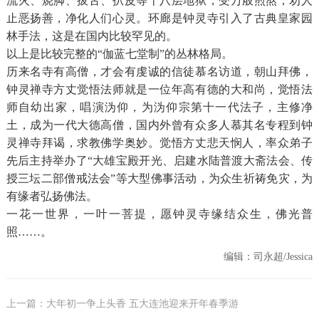
流火、烧脚、拔舌、扒皮等十八层地狱，受万般煎熬，劝人
止恶扬善，净化人们心灵。环廊是钟灵寺引入了古典皇家园
林手法，这是在国内比较罕见的。
以上是比较完整的“伽蓝七堂制”的丛林格局。
历来名寺有高僧，才会有虔诚的信徒慕名访道，朝山拜佛，
钟灵禅寺方丈觉悟法师就是一位年高有德的大和尚，觉悟法
师自幼出家，唱演沩仰，为沩仰宗第十一代法子，主修净
土，成为一代大德高僧，国内外曾有众多人慕其名专程到钟
灵禅寺拜谒，求教佛学奥妙。觉悟方丈悲天悯人，率众弟子
先后主持举办了“大雄宝殿开光、启建水陆普渡大斋法会、传
授三坛二部僧戒法会”等大型佛事活动，为众生祈祷免灾，为
有缘者弘扬佛法。
一花一世界，一叶一菩提，愿钟灵寺缘结众生，佛光普
照……。
编辑：司永超/Jessica
上一篇：大年初一争上头香 五大连池迎来开年春季游