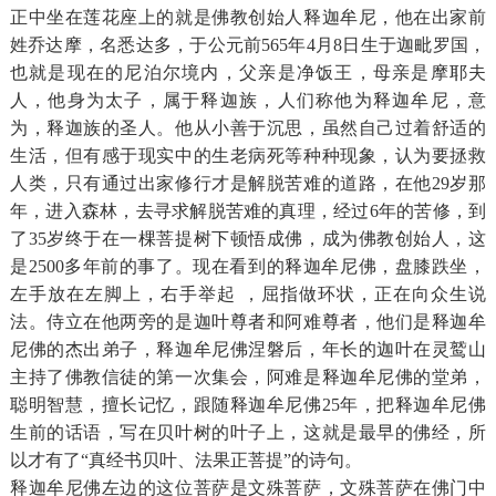
正中坐在莲花座上的就是佛教创始人释迦牟尼，他在出家前
姓乔达摩，名悉达多，于公元前565年4月8日生于迦毗罗国，
也就是现在的尼泊尔境内，父亲是净饭王，母亲是摩耶夫
人，他身为太子，属于释迦族，人们称他为释迦牟尼，意
为，释迦族的圣人。他从小善于沉思，虽然自己过着舒适的
生活，但有感于现实中的生老病死等种种现象，认为要拯救
人类，只有通过出家修行才是解脱苦难的道路，在他29岁那
年，进入森林，去寻求解脱苦难的真理，经过6年的苦修，到
了35岁终于在一棵菩提树下顿悟成佛，成为佛教创始人，这
是2500多年前的事了。现在看到的释迦牟尼佛，盘膝跌坐，
左手放在左脚上，右手举起 ，屈指做环状，正在向众生说
法。侍立在他两旁的是迦叶尊者和阿难尊者，他们是释迦牟
尼佛的杰出弟子，释迦牟尼佛涅磐后，年长的迦叶在灵鹫山
主持了佛教信徒的第一次集会，阿难是释迦牟尼佛的堂弟，
聪明智慧，擅长记忆，跟随释迦牟尼佛25年，把释迦牟尼佛
生前的话语，写在贝叶树的叶子上，这就是最早的佛经，所
以才有了“真经书贝叶、法果正菩提”的诗句。
释迦牟尼佛左边的这位菩萨是文殊菩萨，文殊菩萨在佛门中