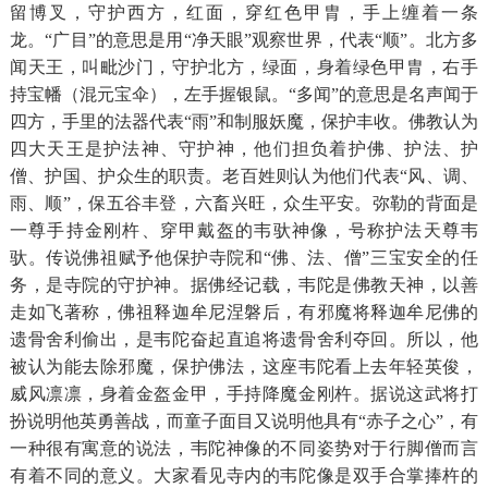
留博叉，守护西方，红面，穿红色甲胄，手上缠着一条
龙。“广目”的意思是用“净天眼”观察世界，代表“顺”。北方多
闻天王，叫毗沙门，守护北方，绿面，身着绿色甲胄，右手
持宝幡（混元宝伞），左手握银鼠。“多闻”的意思是名声闻于
四方，手里的法器代表“雨”和制服妖魔，保护丰收。佛教认为
四大天王是护法神、守护神，他们担负着护佛、护法、护
僧、护国、护众生的职责。老百姓则认为他们代表“风、调、
雨、顺”，保五谷丰登，六畜兴旺，众生平安。弥勒的背面是
一尊手持金刚杵、穿甲戴盔的韦驮神像，号称护法天尊韦
驮。传说佛祖赋予他保护寺院和“佛、法、僧”三宝安全的任
务，是寺院的守护神。据佛经记载，韦陀是佛教天神，以善
走如飞著称，佛祖释迦牟尼涅磐后，有邪魔将释迦牟尼佛的
遗骨舍利偷出，是韦陀奋起直追将遗骨舍利夺回。所以，他
被认为能去除邪魔，保护佛法，这座韦陀看上去年轻英俊，
威风凛凛，身着金盔金甲，手持降魔金刚杵。据说这武将打
扮说明他英勇善战，而童子面目又说明他具有“赤子之心”，有
一种很有寓意的说法，韦陀神像的不同姿势对于行脚僧而言
有着不同的意义。大家看见寺内的韦陀像是双手合掌捧杵的