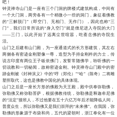
吧！
钟灵禅寺山门是一座有三个门洞的牌楼式建筑构成，中间有
一个大门洞，两旁各有一个稍微小一些的洞门，象征着佛教
的“三解脱门”（即空门、无相门、无作门），因此也称“三
门”，我们日常所说的“身入空门”就是僧尼进入寺院的大门
——三门，以此开始了远离尘世喧嚣，吃斋念佛的寺院生
活。
山门之后建有山门殿，为一座通道式的长方形建筑，其左右
两侧各有密迹金刚塑像一尊，造型为手持金刚杵的力士，传
说古印度有两位王子皈依佛门，发誓常随佛学，聆听佛的一
切说教和一切秘闻，故称密迹金刚。钟灵禅寺山门殿中的密
跡金刚被《封神演义》中的“哼（郑伦）”“哈”（陈奇）二将雕
塑所取代，这也是佛教中国化的具体体现。
山门之后是一座长方形的佛殿为天王殿，殿中供奉弥勒佛，
弥勒佛又称弥勒菩萨，根据佛教传统，弥勒佛是释迦牟尼佛
的“法定”接班人，不过他要在五十六亿万年后才能降临人间，
普度众生，所以弥勒佛又是我们崇拜的“未来佛”。在我国，弥
勒佛的形象源于布袋和尚，五代的梁朝时，浙江奉化有一位