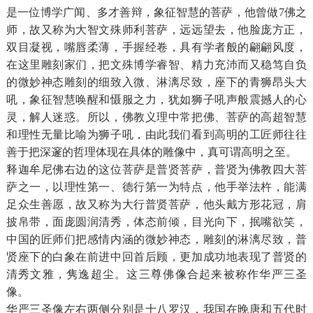
是一位博学广闻、多才善辩，象征智慧的菩萨，他曾做7佛之
师，故又称为大智文殊师利菩萨，远远望去，他脸庞方正，
双目凝视，嘴唇柔薄，手握经卷，具有学者般的翩翩风度，
在这里雕刻家们，把文殊博学睿智、精力充沛而又稳笃自负
的微妙神态雕刻的细致入微、淋漓尽致，座下的青狮昂头大
吼，象征智慧唤醒和慑服之力，犹如狮子吼声般震撼人的心
灵，解人迷惑。所以，佛教义理中常把佛、菩萨的高超智慧
和理性无量比喻为狮子吼，由此我们看到高明的工匠师往往
善于把深邃的哲理体现在具体的雕像中，真可谓高明之至。
释迦牟尼佛右边的这位菩萨是普贤菩萨，普贤为佛教四大菩
萨之一，以理性第一、德行第一为特点，他手举法杵，能满
足众生善愿，故又称为大行普贤菩萨，他头戴方形花冠，肩
披帛带，面庞圆润清秀，体态前倾，目光向下，抿嘴欲笑，
中国的匠师们把感情内涵的微妙神态，雕刻的淋漓尽致，普
贤座下的白象在前进中回首后顾，更加成功地表现了普贤的
清秀文雅，隽逸超尘。这三尊佛像合起来被称作华严三圣
像。
华严三圣像左右两侧分别是十八罗汉，我国在晚唐和五代时