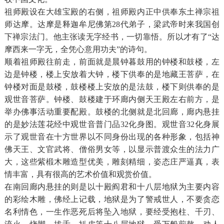
祖师殿设在大雄宝殿的右侧，祖师殿内正中供奉东土禅宗祖
师达摩。达摩是释迦牟尼佛第28代弟子，梁武帝时来我国创
下禅宗法门。他主张读无字经书，一切靠悟。所以才有了“达
摩西来一字无，全凭心意用功夫”的诗句。
顺着祖师殿往前走，前面就是晨钟暮鼓用的钟楼和鼓楼，左
边是钟楼，楼上安放着大钟，楼下供奉的是地藏王菩萨，在
钟楼对面是鼓楼，鼓楼楼上安放的是法鼓，楼下则供奉的是
观世音菩萨。钟楼、鼓楼建于环廊内侧天王殿左右前方，是
举办佛事活动重要配殿。鼓楼的北侧就是北回廊，廊内悬挂
的是妙法莲花经中观世音普门品32化身图。观世音32化身展
示了观世音在十方世界以不同身份出现的各种形象，包括神
佛天王、文官武将、僧俗男女等，以显示普渡众生的法力广
大，这些紫椴木雕造型优美，雕刻精细，姿态庄严逼真，表
情丰富，具有很高的艺术价值和观赏价值。
在南回廊内悬挂的则是以十殿阎君和十八层地狱为主要内容
的彩绘木雕，佛经上记载，地狱是为了警戒世人，不要贪恋
名利情色，一生作恶死后将坠入地狱，要经受抱柱、千刃、