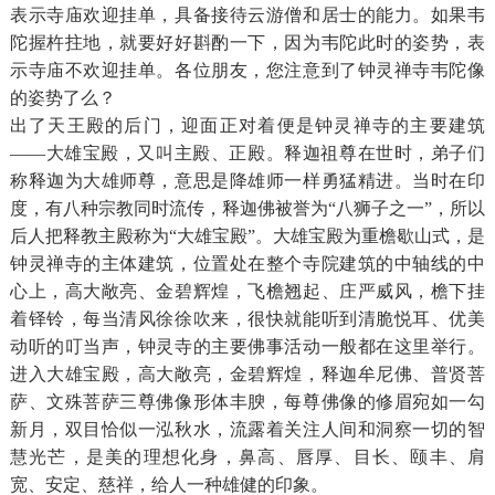
表示寺庙欢迎挂单，具备接待云游僧和居士的能力。如果韦
陀握杵拄地，就要好好斟酌一下，因为韦陀此时的姿势，表
示寺庙不欢迎挂单。各位朋友，您注意到了钟灵禅寺韦陀像
的姿势了么？
出了天王殿的后门，迎面正对着便是钟灵禅寺的主要建筑
——大雄宝殿，又叫主殿、正殿。释迦祖尊在世时，弟子们
称释迦为大雄师尊，意思是降雄师一样勇猛精进。当时在印
度，有八种宗教同时流传，释迦佛被誉为“八狮子之一”，所以
后人把释教主殿称为“大雄宝殿”。大雄宝殿为重檐歇山式，是
钟灵禅寺的主体建筑，位置处在整个寺院建筑的中轴线的中
心上，高大敞亮、金碧辉煌，飞檐翘起、庄严威风，檐下挂
着铎铃，每当清风徐徐吹来，很快就能听到清脆悦耳、优美
动听的叮当声，钟灵寺的主要佛事活动一般都在这里举行。
进入大雄宝殿，高大敞亮，金碧辉煌，释迦牟尼佛、普贤菩
萨、文殊菩萨三尊佛像形体丰腴，每尊佛像的修眉宛如一勾
新月，双目恰似一泓秋水，流露着关注人间和洞察一切的智
慧光芒，是美的理想化身，鼻高、唇厚、目长、颐丰、肩
宽、安定、慈祥，给人一种雄健的印象。