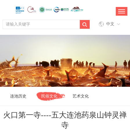
中文
连池历史
民俗文化
艺术文化
火口第一寺----五大连池药泉山钟灵禅
寺