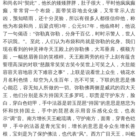
和尚名叫“契此”，他长的矮矮胖胖，肚子很大，平时他疯疯癫
癫，常常背一个布袋，面带笑容地去化缘，又常常示人吉
凶，预知晴雨，还十分灵验，所以有很多人都很信仰他，称
他为布袋和尚，后梁贞明3年，公元917年，他临终时，他说
了一句偈语：“弥勒真弥勒，分身千百亿，时时示警人，世人
不识我。”。至此，人们认为布袋和尚就是弥勒的化身。我们
现在看到的钟灵禅寺天王殿上的弥勒佛，大耳垂肩，横额方
面，一幅慈眉善目的笑模样。天王殿两旁的柱子上刻有蕴含
誓理高深的对联“慈颜常笑笑古笑今笑世上可笑之人，大肚能
容容天容地容天下难容之事”，上联是说看世上众生，镜花水
月名利色情，却空为人生百年，岂不可笑，下联的意思是佛
心能忍，容无知人所做的一切。弥勒佛两侧是威武的四大天
王，他们分别是东方持国天王多罗吒，职责是守护东方，脸
白，穿白色铠甲，手中法器是碧玉琵琶“持国”的意思是慈悲为
怀和扶持国土，手中的琵琶表示用音乐感化众生，也表
示“调”音。南方增长天王毗琉璃，守护南方，面青，穿青色铠
甲，手中的法器是青光宝剑，增长的意思是令众生增长善
根，宝剑是为了保护佛法，也代表“风”。西方广目天王，叫毗