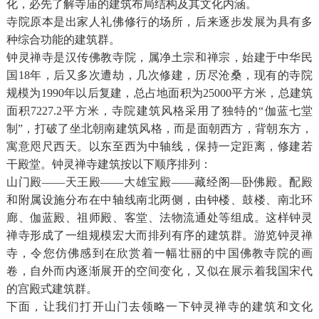
化，必先了解寺庙的建筑布局结构及其文化内涵。
寺院原本是出家人礼佛修行的场所，后来逐步发展为具有多
种综合功能的建筑群。
钟灵禅寺是汉传佛教寺院，属净土宗和禅宗，始建于中华民
国18年，后又多次遭劫，几次修建，历尽沧桑，现有的寺院
规模为1990年以后复建，总占地面积为25000平方米，总建筑
面积7227.2平方米，寺院建筑风格采用了独特的“伽蓝七堂
制”，打破了坐北朝南建筑风格，而是面朝西方，背朝东方，
寓意咫尺西天。以东至西为中轴线，保持一定距离，修建若
干殿堂。钟灵禅寺建筑按以下顺序排列：
山门殿——天王殿——大雄宝殿——藏经阁—卧佛殿。配殿
和附属设施分布在中轴线南北两侧，由钟楼、鼓楼、南北环
廊、伽蓝殿、祖师殿、客堂、法物流通处等组成。这样钟灵
禅寺形成了一组规模宏大而排列有序的建筑群。游览钟灵禅
寺，令您仿佛感到在欣赏着一幅壮丽的中国佛教寺院的画
卷，自外而内逐渐展开的空间变化，又似在展示着我国宋代
的宫殿式建筑群。
下面，让我们打开山门去领略一下钟灵禅寺的建筑和文化