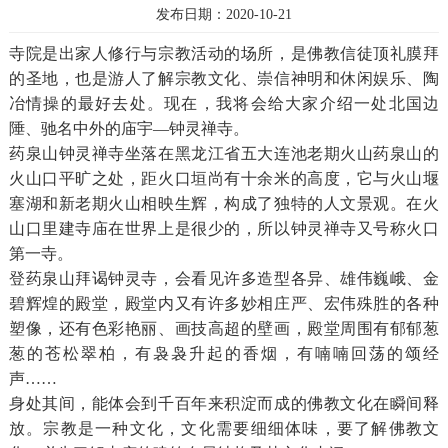
发布日期：2020-10-21
寺院是出家人修行与宗教活动的场所，是佛教信徒顶礼膜拜
的圣地，也是游人了解宗教文化、崇信神明和休闲娱乐、陶
冶情操的最好去处。现在，我将会给大家介绍一处北国边
陲、驰名中外的庙宇—钟灵禅寺。
药泉山钟灵禅寺坐落在黑龙江省五大连池老期火山药泉山的
火山口平旷之处，距火口垣尚有十余米的高度，它与火山堰
塞湖和新老期火山相映生辉，构成了独特的人文景观。在火
山口里建寺庙在世界上是很少的，所以钟灵禅寺又号称火口
第一寺。
登药泉山拜谒钟灵寺，会看见许多造型各异、雄伟巍峨、金
碧辉煌的殿堂，殿堂内又有许多妙相庄严、宏伟殊胜的各种
塑像，还有色彩艳丽、画技高超的壁画，殿堂周围有郁郁葱
葱的苍松翠柏，有袅袅升起的香烟，有喃喃回荡的颂经
声……
身处其间，能体会到千百年来积淀而成的佛教文化在瞬间释
放。宗教是一种文化，文化需要细细体味，要了解佛教文