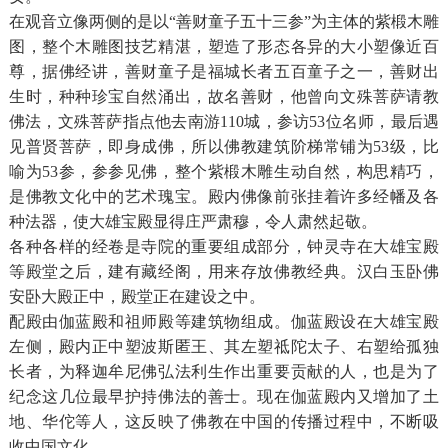
在观音立像两侧的是以“善财童子五十三参”为主体的紫椴木雕
图，整个木雕图技艺精湛，塑造了形态各异的大小塑像近百
尊，据佛经讲，善财童子是福城长者五百童子之一，善财出
生时，种种珍宝自然涌出，故名善财，他曾向文殊菩萨请教
佛法，文殊菩萨指点他去南游110城，参访53位名师，最后遇
见普贤菩萨，即身成佛，所以佛教建筑阶梯常铺为53级，比
喻为53参，参参见佛，整个紫椴木雕生动自然，构思精巧，
是佛教文化中的艺术瑰宝。殿内佛像前张挂着许多经幡及各
种法器，使大雄宝殿显得庄严肃穆，令人肃然起敬。
各种各样的经卷是寺院的重要组成部分，钟灵寺在大雄宝殿
等殿堂之后，建有藏经阁，用来存放佛教经典。汉白玉卧佛
安卧大殿正中，殿堂正在建设之中。
配殿由伽蓝殿和祖师殿等建筑物组成。伽蓝殿设在大雄宝殿
左侧，殿内正中塑波斯匿王、其左塑祗陀太子、右塑给孤独
长者，为释迦牟尼佛弘法利生作出重要贡献的人，也是为了
纪念这几位最早护持佛法的善士。现在伽蓝殿内又增加了土
地、华佗等人，这反映了佛教在中国的传播过程中，不断吸
收中国文化。