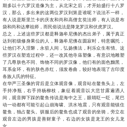
期多以十六罗汉造像为主，从北宋之后，才开始盛行十八罗
汉，那么，多出来的这两位罗汉到第是谁呢？说法不一样，
有人说是斯里兰卡的庆友和尚和高僧玄奘法师，有人说是布
袋和尚和达摩祖师，而民俗说法是降龙罗汉和伏虎罗汉。
总之，上述这些罗汉都是释迦牟尼佛的杰出弟子，属于真正
达到初级修身果位的人，释迦牟尼佛在圆寂时，特意嘱托，
让他们不入涅磐，永驻人间，弘扬佛法，利乐众生有情。这
些罗汉在塑造过程中，还一改其他寺庙塑像，有意识地雕塑
了几尊肤色不同、饰物不同的罗汉像，他们有的面色黝黑，
耳系金环，有的肤色赤红，须发卷曲，较好地表现了古印度
各族人氏的特征。
在华严三圣像的背后是立体观音像，观音站在鳌鱼头上，左
手持净瓶，右手持杨柳枝，象征着观音以大悲甘露遍洒人
间，观音脚下踩的鳌鱼传说是海中之王，眼睛眨一眨，尾巴
动一动都有可能引起山崩海啸、洪水地震，只有观音能镇住
鳌鱼，独占鳌头。驯服后的鳌鱼也成了观音的坐骑，旁立在
观音左边的男孩是善财童子，右边的女孩是龙王的女儿龙
女。